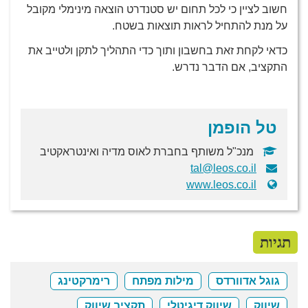
חשוב לציין כי לכל תחום יש סטנדרט הוצאה מינימלי מקובל
על מנת להתחיל לראות תוצאות בשטח.
כדאי לקחת זאת בחשבון ותוך כדי התהליך לתקן ולטייב את
התקציב, אם הדבר נדרש.
טל הופמן
מנכ"ל משותף בחברת לאוס מדיה ואינטראקטיב
tal@leos.co.il
www.leos.co.il
תגיות
גוגל אדוורדס
מילות מפתח
רימרקטינג
שיווק
שיווק דיגיטלי
תקציב שיווק