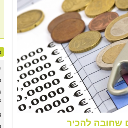
מ
ש
ח
ה
נ
ע
 שחובה להכיר
ח