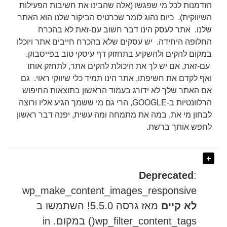
הזדמנות לכל מי שפגשו (אלה שהבינו את חשיבות הפעילות
השיווקית). כיום נהוג לומר שכרטיס הביקור שלנו הוא האתר
שלנו. אתר לעסק הינו דבר חשוב עם-זאת לא בהכרח
החלופה היחידה. יש עסקים שלא בהכרח חייבים אתר ויוכלו
במקום להקים ולהשקיע בתחזוק דף עיסקי טוב בפייסבוק.
עם-זאת, אם יש לך את היכולת להקים אתר, לתחזק אותו
ואף לקדם את חשיפתו, אתר הינו תמיד כלי שיווקי ראוי. גם
אם האתר שלך לא ידורג בעמוד הראשון בתוצאות החיפוש
הרלוונטיות ב-GOOGLE, הרי גם מי ששמך הגיע אליו ורוצה
לבחון מי את, במה את מתמחה ומה עשית, יפנה דבר ראשון
לחפש אותך ברשת.
Deprecated
:
wp_make_content_images_responsive
לא קיים
מאז גרסה 5.5.0! השתמשו ב
wp_filter_content_tags() במקום. in