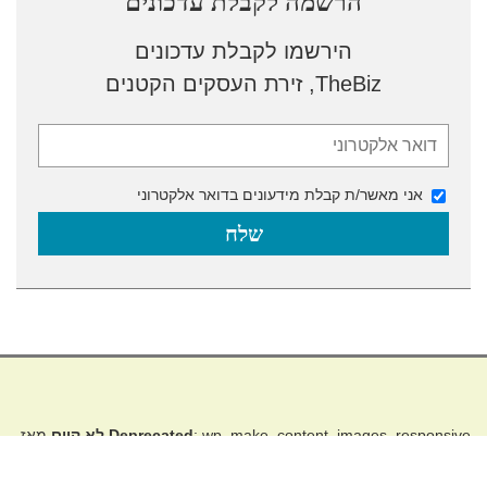
הרשמה לקבלת עדכונים
הירשמו לקבלת עדכונים
TheBiz, זירת העסקים הקטנים
אני מאשר/ת קבלת מידעונים בדואר אלקטרוני
: wp_make_content_images_responsive
Deprecated
לא קיים
מאז
גרסה 5.5.0! השתמשו ב wp_filter_content_tags() במקום. in
/home/thebiz/public_html/wp-includes/functions.php
on line