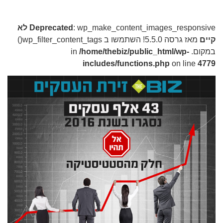
: wp_make_content_images_responsive
Deprecated
לא
קיים
מאז גרסה 5.5.0! השתמשו ב wp_filter_content_tags()
במקום. in
/home/thebiz/public_html/wp-
includes/functions.php
on line
4779