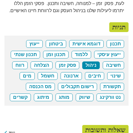
לעת, פסק זמן – למנוחה, חשיבה ותכנון. פסקי הזמן הללו
יתרמו ליעילות שלנו בניהול העסק וגם לרווחת חיינו האישיים.
תגיות
תכנון
דוגמא אישית
ביטחון
ייעוץ
ייעוץ עיסקי
ללמוד
תכנון זמן
תכנון שנתי
חשיבה
ניהול
פסק זמן
הצלחה
רווח
שינוי
חיבים
ארנונה
חשמל
מים
תקשורת
רישום תקבולים
מס הכנסה
נט וורקינג
שיווק
מותג
מיתוג
קשרים
שאלות ותשובות
עוד