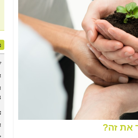
מ
ש
ח
ה
נ
ע
ח
 את זה?
א